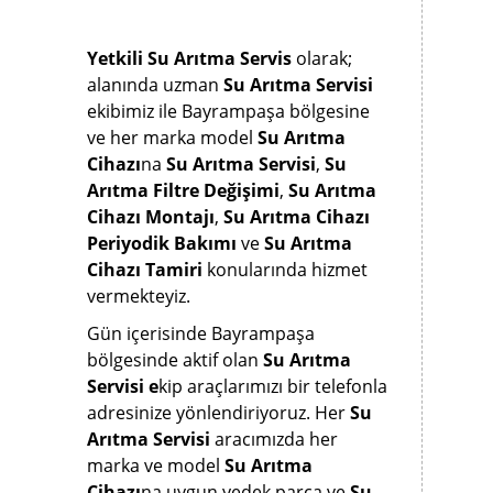
Yetkili Su Arıtma Servis
olarak;
alanında uzman
Su Arıtma Servisi
ekibimiz ile Bayrampaşa bölgesine
ve her marka model
Su Arıtma
Cihazı
na
Su Arıtma Servisi
,
Su
Arıtma Filtre Değişimi
,
Su Arıtma
Cihazı Montajı
,
Su Arıtma Cihazı
Periyodik Bakımı
ve
Su Arıtma
Cihazı Tamiri
konularında hizmet
vermekteyiz.
Gün içerisinde Bayrampaşa
bölgesinde aktif olan
Su Arıtma
Servisi e
kip araçlarımızı bir telefonla
adresinize yönlendiriyoruz. Her
Su
Arıtma Servisi
aracımızda her
marka ve model
Su Arıtma
Cihazı
na uygun yedek parça ve
Su